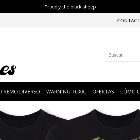
Proudly the black sheep
CONTAC
XTREMO DIVERSO
WARNING TOXIC
OFERTAS
CÓMO 