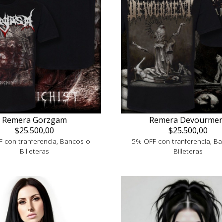
Remera Gorzgam
Remera Devourme
$25.500,00
$25.500,00
 con tranferencia, Bancos o
5% OFF con tranferencia, B
Billeteras
Billeteras